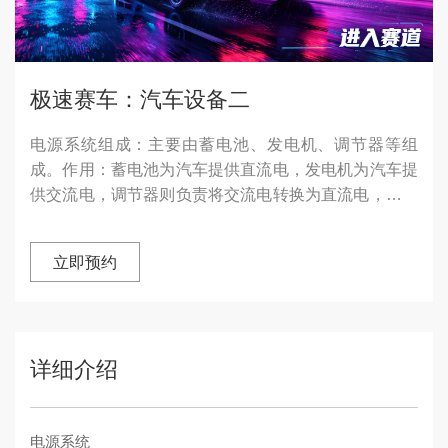
极速赛车：汽车设备二
电源系统组成：主要由蓄电池、发电机、调节器等组
成。作用：蓄电池为汽车提供直流电，发电机为汽车提
供交流电，调节器则负责将交流电转换为直流电，供应
给汽车的各种电气设
立即预约
详细介绍
电源系统