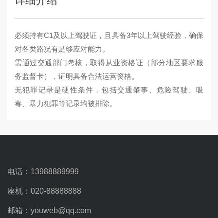
详细介绍
必须持有C1及以上驾驶证，且具备3年以上驾驶经验，确保
对各类路况有足够应对能力。
需通过交通部门考核，取得从业资格证（部分地区要求服
务监督卡），证明具备合法运营资格。
无犯罪记录是硬性条件，包括交通肇事、危险驾驶、吸
毒、暴力犯罪等记录均被排除。
电话：13988889999
座机：020-88888888
邮箱：youweb@qq.com